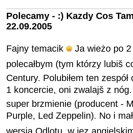
Polecamy - :) Kazdy Cos Tam
22.09.2005
Fajny temacik
Ja wieżo po 
polecałbym (tym którzy lubiš c
Century. Polubiłem ten zespół
1 koncercie, oni zwalajš z nóg.
super brzmienie (producent - M
Purple, Led Zeppelin). No i ma
wersja Odlotu, w jęz angielsk