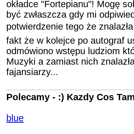
okładce "Fortepianu"! Mogę so
być zwłaszcza gdy mi odpiwied
potwierdzenie tego że znalazła
fakt że w kolejce po autograf u
odmówiono wstępu ludziom któ
Muzyki a zamiast nich znalazł
fajansiarzy...
Polecamy - :) Kazdy Cos Tam
blue