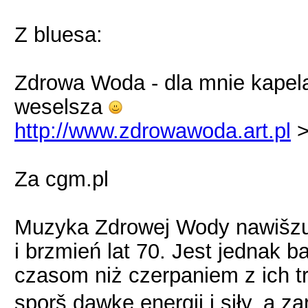
Z bluesa:
Zdrowa Woda - dla mnie kapel
weselsza
http://www.zdrowawoda.art.pl
>
Za cgm.pl
Muzyka Zdrowej Wody nawišz
i brzmień lat 70. Jest jednak 
czasom niż czerpaniem z ich t
sporš dawkę energii i siły, a za