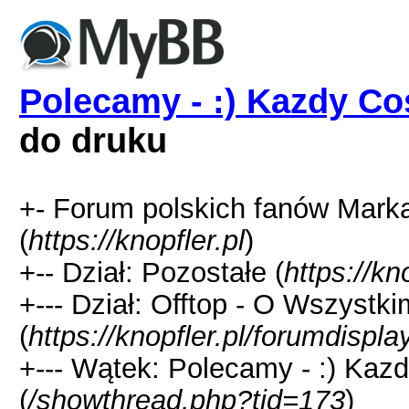
Polecamy - :) Kazdy Co
do druku
+- Forum polskich fanów Marka 
(
https://knopfler.pl
)
+-- Dział: Pozostałe (
https://kn
+--- Dział: Offtop - O Wszys
(
https://knopfler.pl/forumdispl
+--- Wątek: Polecamy - :) Kaz
(
/showthread.php?tid=173
)