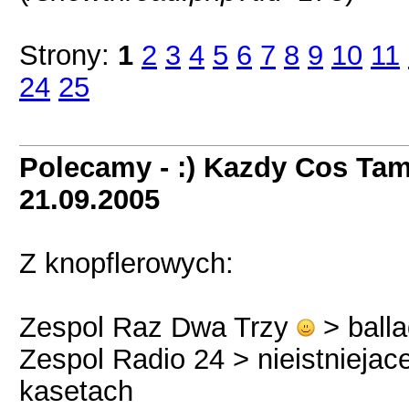
Strony:
1
2
3
4
5
6
7
8
9
10
11
24
25
Polecamy - :) Kazdy Cos Tam
21.09.2005
Z knopflerowych:
Zespol Raz Dwa Trzy
> ball
Zespol Radio 24 > nieistniejace 
kasetach