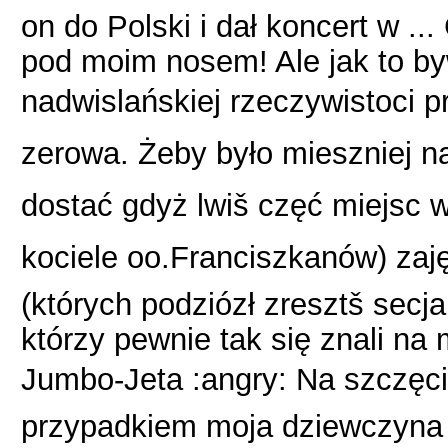
on do Polski i dał koncert w ..
pod moim nosem! Ale jak to b
nadwislańskiej rzeczywistoci 
zerowa. Żeby było mieszniej n
dostać gdyż lwiš częć miejsc w
kociele oo.Franciszkanów) zaj
(których podziózł zresztš secj
którzy pewnie tak się znali na
Jumbo-Jeta :angry: Na szczęci
przypadkiem moja dziewczyna i