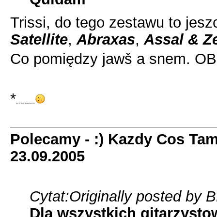
Trissi, do tego zestawu to je
Satellite
,
Abraxas
,
Assal & Z
Co pomiędzy jawš a snem. OB
*
Out Of Body Experiences
Polecamy - :) Kazdy Cos Tam
23.09.2005
Cytat:
Originally posted by 
Dla wszystkich gitarzystow