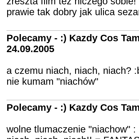
zreszta film tez niczego sobie!
prawie tak dobry jak ulica s
Polecamy - :) Kazdy Cos Tam
24.09.2005
a czemu niach, niach, niach? :b
nie kumam "niachów"
Polecamy - :) Kazdy Cos Tam
wolne tlumaczenie "niachow" :