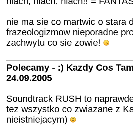
niach, niach, niach!! = FANT
nie ma sie co martwic o stara 
frazeologizmow nieporadne prob
zachwytu co sie zowie!
Polecamy - :) Kazdy Cos Tam
24.09.2005
Soundtrack RUSH to naprawd
tez wszystko co zwiazane z Ka
nieistniejacym)