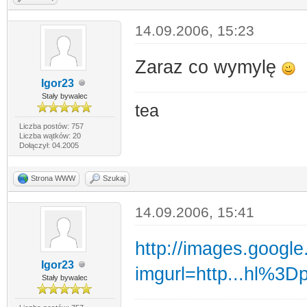
14.09.2006, 15:23
Zaraz co wymylę
Igor23
Stały bywalec
tea
Liczba postów: 757
Liczba wątków: 20
Dołączył: 04.2005
Strona WWW
Szukaj
14.09.2006, 15:41
http://images.google
Igor23
imgurl=http...hl%3
Stały bywalec