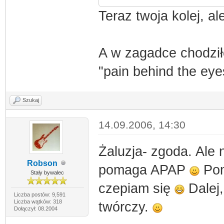
Teraz twoja kolej, al
A w zagadce chodziło
"pain behind the eye
Szukaj
14.09.2006, 14:30
Żaluzja- zgoda. Ale 
Robson
pomaga APAP
Pom
Stały bywalec
czepiam się
Dalej,
Liczba postów: 9,591
Liczba wątków: 318
twórczy.
Dołączył: 08.2004