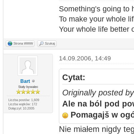
Something's going to
To make your whole lif
Your whole life better
Strona WWW
Szukaj
14.09.2006, 14:49
Cytat:
Bart
Stały bywalec
Originally posted 
Liczba postów: 1,609
Ale na ból pod p
Liczba wątków: 172
Dołączył: 10.2005
Pomagajš w ogól
Nie miałem nigdy teg