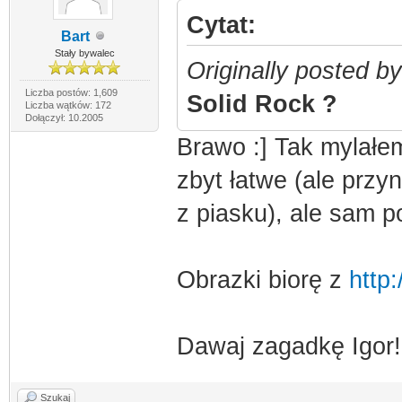
Cytat:
Bart
Stały bywalec
Originally posted b
Liczba postów: 1,609
Solid Rock ?
Liczba wątków: 172
Dołączył: 10.2005
Brawo :] Tak mylałe
zbyt łatwe (ale przy
z piasku), ale sam p
Obrazki biorę z
http
Dawaj zagadkę Igor!
Szukaj