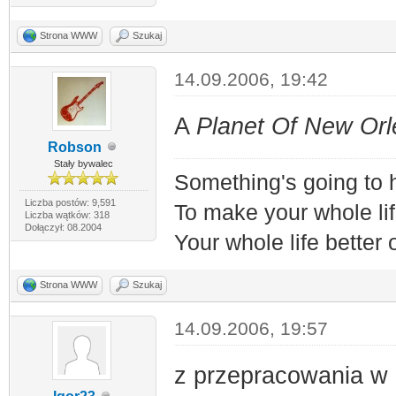
Strona WWW
Szukaj
14.09.2006, 19:42
A
Planet Of New Or
Robson
Stały bywalec
Something's going to
Liczba postów: 9,591
To make your whole lif
Liczba wątków: 318
Dołączył: 08.2004
Your whole life better
Strona WWW
Szukaj
14.09.2006, 19:57
z przepracowania w 