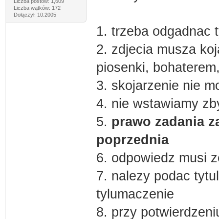
Liczba postów: 1,609
Liczba wątków: 172
Dołączył: 10.2005
1. trzeba odgadnac t
2. zdjecia musza koja
piosenki, bohaterem,
3. skojarzenie nie 
4. nie wstawiamy zb
5.
prawo zadania z
poprzednia
6. odpowiedz musi z
7. nalezy podac tytul
tylumaczenie
8. przy potwierdzen