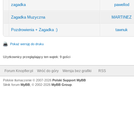
zagadka
pawellod
Zagadka Muzyczna
MARTINEZ
Pozdrowienia + Zagadka :)
tawnuk
Pokaż wersję do druku
Użytkownicy przeglądający ten wątek: 9 gości
Forum Knopfler.pl
Wróć do góry
Wersja bez grafiki
RSS
Polskie tłumaczenie © 2007-2026
Polski Support MyBB
Silnik forum
MyBB
, © 2002-2026
MyBB Group
.