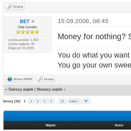
Szukaj
15.09.2006, 08:45
BET
Stały bywalec
Money for nothing? S
Liczba postów: 1,453
Liczba wątków: 44
Dołączył: 02.2005
You do what you want 
You go your own sweet
Strona WWW
Szukaj
«
Starszy wątek
|
Nowszy wątek
»
Strony (32):
1
2
3
4
5
...
32
Dalej »
Wątek:
Autor