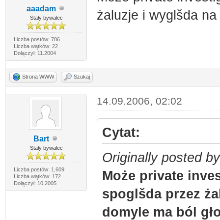
aaadam
żaluzje i wyglšda na
Stały bywalec
Liczba postów: 786
Liczba wątków: 22
Dołączył: 11.2004
Strona WWW
Szukaj
14.09.2006, 02:02
Cytat:
Bart
Stały bywalec
Originally posted 
Liczba postów: 1,609
Może private inve
Liczba wątków: 172
Dołączył: 10.2005
spoglšda przez ża
domyle ma ból gł