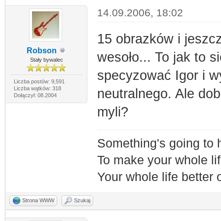
14.09.2006, 18:02
15 obrazków i jeszcz
Robson
wesoło... To jak to s
Stały bywalec
specyzować Igor i wy
Liczba postów: 9,591
Liczba wątków: 318
neutralnego. Ale do
Dołączył: 08.2004
myli?
Something's going to
To make your whole lif
Your whole life better
Strona WWW
Szukaj