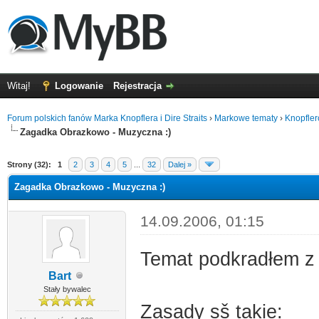
Witaj!
Logowanie
Rejestracja
Forum polskich fanów Marka Knopflera i Dire Straits
›
Markowe tematy
›
Knopfle
Zagadka Obrazkowo - Muzyczna :)
0
Strony (32):
1
2
3
4
5
...
32
Dalej »
Zagadka Obrazkowo - Muzyczna :)
14.09.2006, 01:15
Temat podkradłem z
Bart
Stały bywalec
Zasady sš takie: