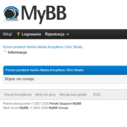
Witaj!
Logowanie
Rejestracja
Forum polskich fanów Marka Knopflera i Dire Straits
Informacja
Forum polskich fanów Marka Knopflera i Dire Straits
Wątek nie istnieje.
Forum Knopfler.pl
Wróć do góry
Wersja bez grafiki
RSS
Polskie tłumaczenie © 2007-2026
Polski Support MyBB
Silnik forum
MyBB
, © 2002-2026
MyBB Group
.