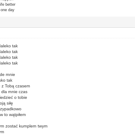
fe better
r one day
daleko tak
daleko tak
daleko tak
daleko tak
ode mnie
sko tak
 z Tobą czasem
 dla mnie czas
edzieć o tobie
oją siłę
 przypadkowo
 w to wątpiłem
bym zostać kumplem twym
bym