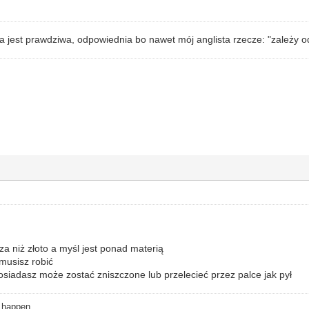
ra jest prawdziwa, odpowiednia bo nawet mój anglista rzecze: "zależy o
sza niż złoto a myśl jest ponad materią
 musisz robić
osiadasz może zostać zniszczone lub przelecieć przez palce jak pył
o happen