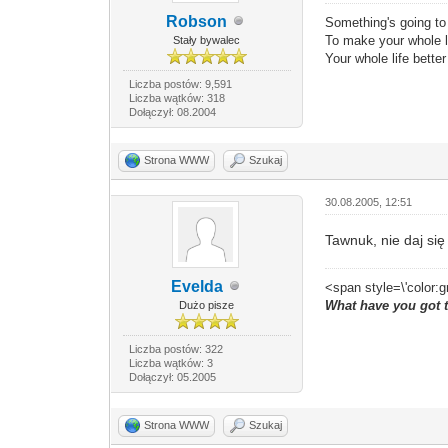
Robson
Something's going t
To make your whole li
Stały bywalec
Your whole life bette
Liczba postów: 9,591
Liczba wątków: 318
Dołączył: 08.2004
Strona WWW
Szukaj
30.08.2005, 12:51
Tawnuk, nie daj si
Evelda
<span style=\'color:g
What have you got 
Dużo pisze
Liczba postów: 322
Liczba wątków: 3
Dołączył: 05.2005
Strona WWW
Szukaj