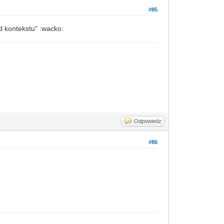
#85
d kontekstu" :wacko:
Odpowiedz
#86