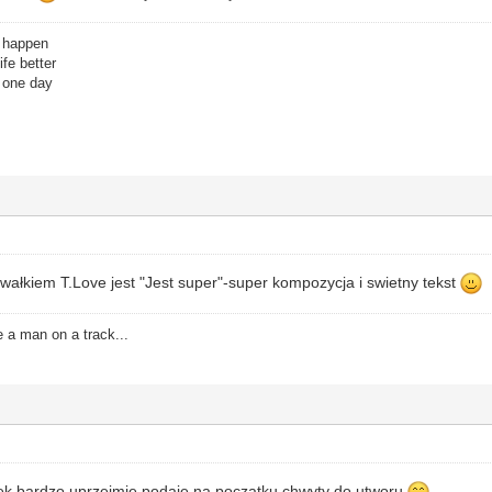
o happen
fe better
r one day
ałkiem T.Love jest "Jest super"-super kompozycja i swietny tekst
 a man on a track...
iek bardzo uprzejmie podaje na początku chwyty do utworu