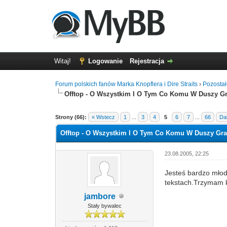
Witaj!
Logowanie
Rejestracja
Forum polskich fanów Marka Knopflera i Dire Straits
›
Pozosta
Offtop - O Wszystkim I O Tym Co Komu W Duszy Gr
0 głosów - średnia: 0
1
2
3
4
5
Strony (66):
« Wstecz
1
...
3
4
5
6
7
...
66
Dal
Offtop - O Wszystkim I O Tym Co Komu W Duszy Gra
23.08.2005, 22:25
Jesteś bardzo młod
tekstach.Trzymam k
jambore
Stały bywalec