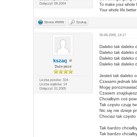
Dołączył: 08.2004
To make your whole li
Your whole life bette
Strona WWW
Szukaj
30.08.2005, 14:17
Daleko tak daleko 
Daleko tak daleko 
Daleko tak daleko 
kszaq
Daleko tak daleko 
Dużo pisze
Jesteś tak daleko 
Liczba postów: 324
Czasami jednak bli
Liczba wątków: 14
Mogę porozmawiać
Dołączył: 01.2005
Czasem znajdujesz
Chciałbym coś powi
Tak często czuję tw
Nic się nie dzieje
Chociaż tak często
Tak bardzo chciał
Tak bardzo chciał