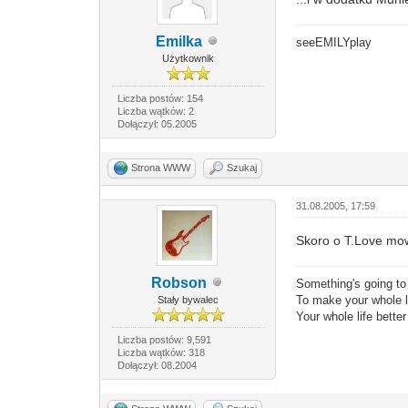
Emilka
seeEMILYplay
Użytkownik
Liczba postów: 154
Liczba wątków: 2
Dołączył: 05.2005
Strona WWW
Szukaj
31.08.2005, 17:59
Skoro o T.Love mow
Robson
Something's going t
To make your whole li
Stały bywalec
Your whole life bette
Liczba postów: 9,591
Liczba wątków: 318
Dołączył: 08.2004