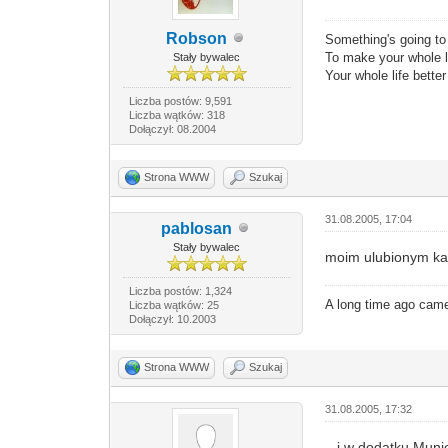
Robson
Something's going t
To make your whole li
Stały bywalec
Your whole life bette
Liczba postów: 9,591
Liczba wątków: 318
Dołączył: 08.2004
Strona WWW
Szukaj
31.08.2005, 17:04
pablosan
Stały bywalec
moim ulubionym kaw
Liczba postów: 1,324
A long time ago came
Liczba wątków: 25
Dołączył: 10.2003
Strona WWW
Szukaj
31.08.2005, 17:32
...i w dodatku Mun