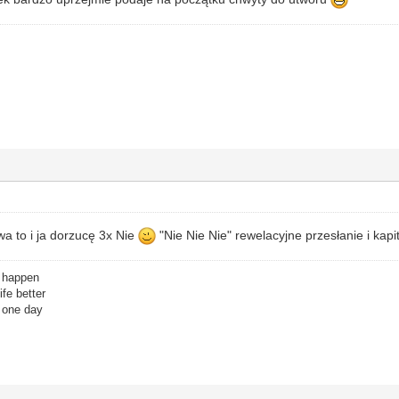
a to i ja dorzucę 3x Nie
"Nie Nie Nie" rewelacyjne przesłanie i kap
o happen
fe better
r one day