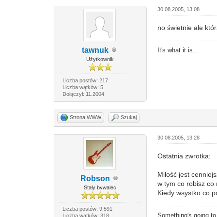
30.08.2005, 13:08
no świetnie ale któ
tawnuk
It's what it is...
Użytkownik
Liczba postów: 217
Liczba wątków: 5
Dołączył: 11.2004
Strona WWW
Szukaj
30.08.2005, 13:28
Ostatnia zwrotka:
Miłość jest cenniej
Robson
w tym co robisz co
Stały bywalec
Kiedy wsystko co p
Liczba postów: 9,591
Something's going t
Liczba wątków: 318