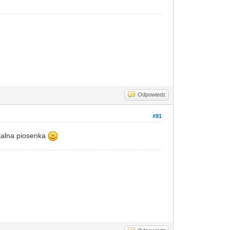
Odpowiedz
#91
italna piosenka