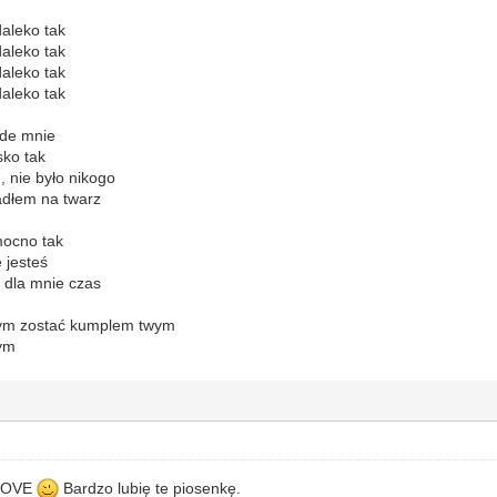
daleko tak
daleko tak
daleko tak
daleko tak
ode mnie
sko tak
 nie było nikogo
adłem na twarz
ocno tak
 jesteś
 dla mnie czas
bym zostać kumplem twym
bym
 LOVE
Bardzo lubię te piosenkę.