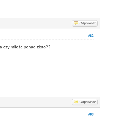
Odpowiedz
#82
ota czy milość ponad zloto??
Odpowiedz
#83