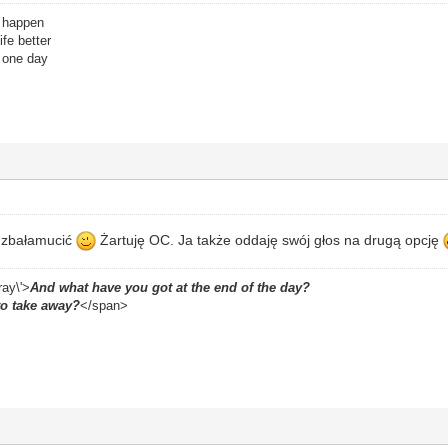
o happen
fe better
r one day
ę zbałamucić
Żartuję OC. Ja także oddaję swój głos na drugą opcję
ray\'>
And what have you got at the end of the day?
to take away?
</span>