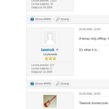
Liczba postów: 1,613
Liczba wątków: 31
Dołączył: 05.2005
Strona WWW
Szukaj
29.08.2005, 15:59
A teraz mój offtop:
tawnuk
It's what it is...
Użytkownik
Liczba postów: 217
Liczba wątków: 5
Dołączył: 11.2004
Strona WWW
Szukaj
29.08.2005, 16:03
Tawnuk koniecznie 