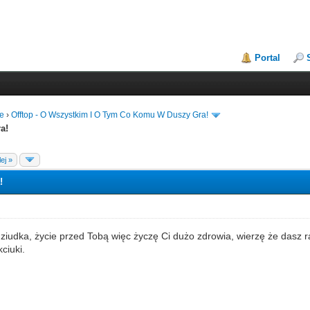
Portal
łe
›
Offtop - O Wszystkim I O Tym Co Komu W Duszy Gra!
a!
ej »
!
ziudka, życie przed Tobą więc życzę Ci dużo zdrowia, wierzę że dasz
ciuki.