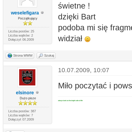
świetne !
weselefigara
dzięki Bart
Początkujący
podoba mi się fragm
Liczba postów: 25
Liczba wątków: 2
widział
Dołączył: 06.2009
Strona WWW
Szukaj
10.07.2009, 10:07
Miło poczytać i pows
elsinore
Dużo pisze
always look on the bright side of life
Liczba postów: 387
Liczba wątków: 7
Dołączył: 07.2009