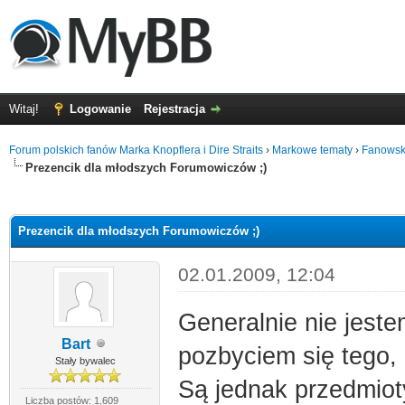
Witaj!
Logowanie
Rejestracja
Forum polskich fanów Marka Knopflera i Dire Straits
›
Markowe tematy
›
Fanowsk
Prezencik dla młodszych Forumowiczów ;)
5
Prezencik dla młodszych Forumowiczów ;)
02.01.2009, 12:04
Generalnie nie jest
Bart
pozbyciem się tego,
Stały bywalec
Są jednak przedmioty
Liczba postów: 1,609