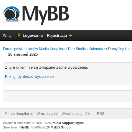
Witaj!
Logowanie
Rejestracja
Forum polskich fanów Marka Knopflera i Dire Straits
›
Kalendarz
›
Domyślny kale
26 sierpień 2025
Z tym dniem nie są związane żadne wydarzenia.
Kliknij, by dodać wydarzenie
.
Forum Knopfler.pl
Wróć do góry
Wersja bez grafiki
RSS
Polskie tłumaczenie © 2007-2026
Polski Support MyBB
Silnik forum
MyBB
, © 2002-2026
MyBB Group
.