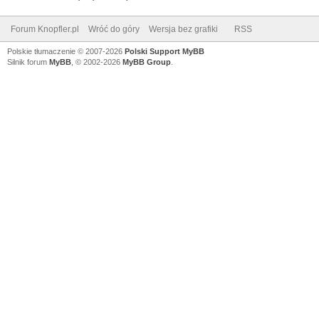
Forum Knopfler.pl
Wróć do góry
Wersja bez grafiki
RSS
Polskie tłumaczenie © 2007-2026
Polski Support MyBB
Silnik forum
MyBB
, © 2002-2026
MyBB Group
.