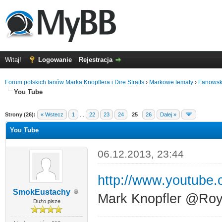
Witaj!
Logowanie
Rejestracja
Forum polskich fanów Marka Knopflera i Dire Straits
›
Markowe tematy
›
Fanowsk
You Tube
5
Strony (26):
« Wstecz
1
...
22
23
24
25
26
Dalej »
You Tube
06.12.2013, 23:44
http://www.youtub
SmokEustachy
Mark Knopfler @Roya
Dużo pisze