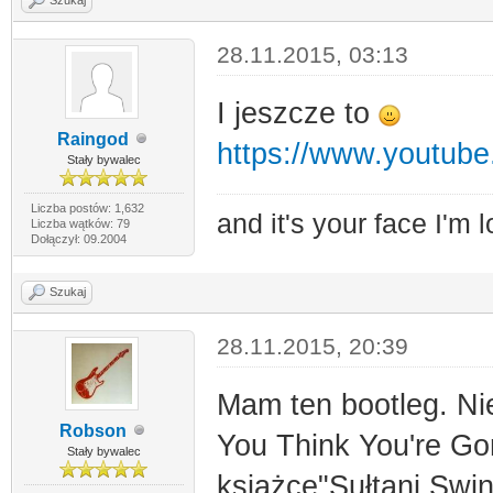
28.11.2015, 03:13
I jeszcze to
Raingod
https://www.youtub
Stały bywalec
Liczba postów: 1,632
and it's your face I'm l
Liczba wątków: 79
Dołączył: 09.2004
Szukaj
28.11.2015, 20:39
Mam ten bootleg. Nie
Robson
You Think You're Go
Stały bywalec
książce"Sułtani Swin