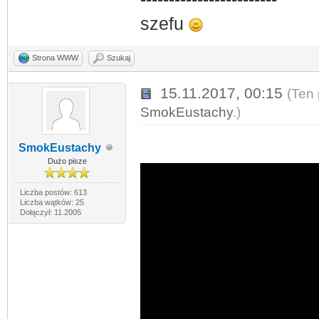
szefu
Strona WWW
Szukaj
15.11.2017, 00:15
(Ten 
SmokEustachy
.)
SmokEustachy
Dużo pisze
Liczba postów: 613
Liczba wątków: 25
Dołączył: 11.2005