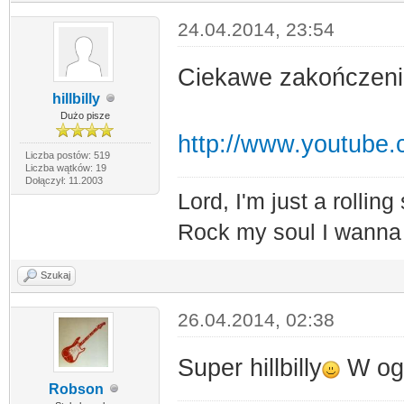
24.04.2014, 23:54
Ciekawe zakończeni
hillbilly
Dużo pisze
http://www.youtub
Liczba postów: 519
Liczba wątków: 19
Dołączył: 11.2003
Lord, I'm just a rolling
Rock my soul I wann
Szukaj
26.04.2014, 02:38
Super hillbilly
W ogó
Robson