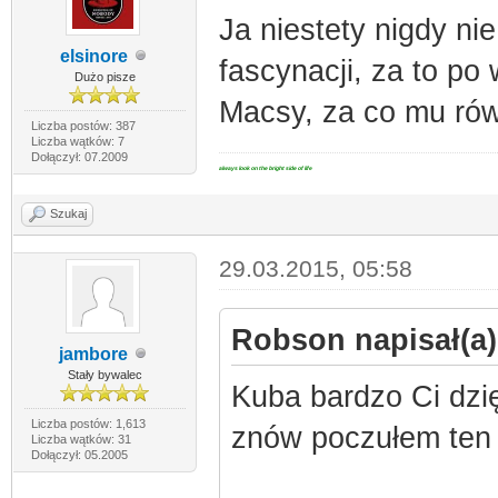
Ja niestety nigdy ni
elsinore
fascynacji, za to p
Dużo pisze
Macsy, za co mu rów
Liczba postów: 387
Liczba wątków: 7
Dołączył: 07.2009
always look on the bright side of life
Szukaj
29.03.2015, 05:58
Robson napisał(a)
jambore
Stały bywalec
Kuba bardzo Ci dzię
Liczba postów: 1,613
znów poczułem ten 
Liczba wątków: 31
Dołączył: 05.2005