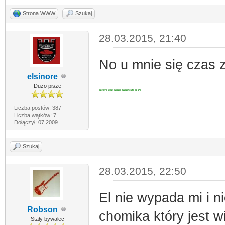
Strona WWW
Szukaj
28.03.2015, 21:40
No u mnie się czas 
elsinore
Dużo pisze
always look on the bright side of life
Liczba postów: 387
Liczba wątków: 7
Dołączył: 07.2009
Szukaj
28.03.2015, 22:50
El nie wypada mi i ni
Robson
chomika który jest w
Stały bywalec