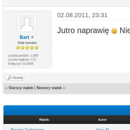
02.08.2011, 23:31
Jutro naprawię
Nie
Bart
Stały bywalec
Liczba postów: 1,609
Liczba wątków: 172
Dołączył: 10.2005
Szukaj
«
Starszy wątek
|
Nowszy wątek
»
Wątek:
Autor
Pytanie Techniczne
Ania_M