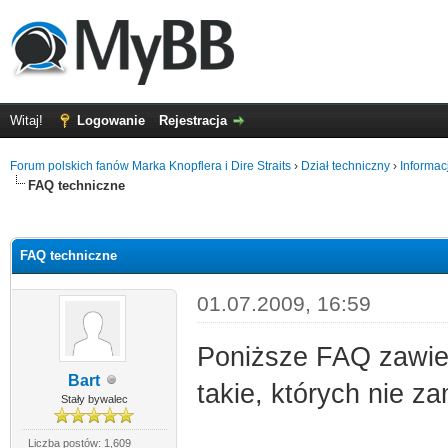
Witaj!
Logowanie
Rejestracja
Forum polskich fanów Marka Knopflera i Dire Straits
›
Dział techniczny
›
Informacj
FAQ techniczne
0
FAQ techniczne
01.07.2009, 16:59
Poniższe FAQ zawier
Bart
takie, których nie 
Stały bywalec
Liczba postów: 1,609