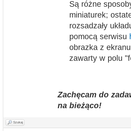
Są różne sposoby
miniaturek; ostat
rozsadzały układu
pomocą serwisu
obrazka z ekranu
zawarty w polu "f
Zachęcam do zadaw
na bieżąco!
Szukaj