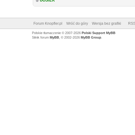
UOSIEK
Forum Knopfler.pl
Wróć do góry
Wersja bez grafiki
RS
Polskie tłumaczenie © 2007-2026
Polski Support MyBB
Silnik forum
MyBB
, © 2002-2026
MyBB Group
.