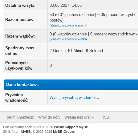
Ostatnia wizyta:
30.06.2017, 14:56
53 (0.01 postów dziennie | 0.05 procent wszystki
Razem postów:
postów)
(
Znajdź wszystkie posty
)
0 (0 wątków dziennie | 0 procent wszystkich wąt
Razem wątków:
(
Znajdź wszystkie wątki
)
Spędzony czas
2 Godzin, 51 Minut, 9 Sekund
online:
Poleconych
0
użytkowników:
Dane kontaktowe
Prywatna
Wyślij prywatną wiadomość.
wiadomość:
Forum Knopfler.pl
Wróć do góry
Wersja bez grafiki
RSS
Polskie tłumaczenie © 2007-2026
Polski Support MyBB
Silnik forum
MyBB
, © 2002-2026
MyBB Group
.