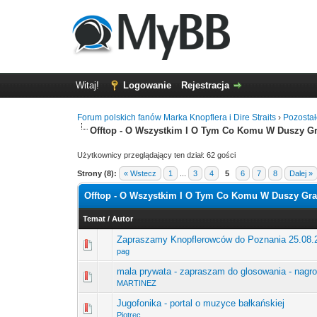
Witaj!
Logowanie
Rejestracja
Forum polskich fanów Marka Knopflera i Dire Straits
›
Pozosta
Offtop - O Wszystkim I O Tym Co Komu W Duszy Gr
Użytkownicy przeglądający ten dział: 62 gości
Strony (8):
« Wstecz
1
...
3
4
5
6
7
8
Dalej »
Offtop - O Wszystkim I O Tym Co Komu W Duszy Gra
Temat
/
Autor
Zapraszamy Knopflerowców do Poznania 25.08.20
0 głosów - średnia oce
1
pag
mala prywata - zapraszam do glosowania - nagr
0 głosów - średnia oce
1
MARTINEZ
Jugofonika - portal o muzyce bałkańskiej
0 głosów - średnia oce
1
Piotrec