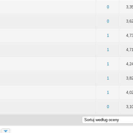
na: 0 na 5 gwiazdek
2
3
4
5
0
3,3
na: 0 na 5 gwiazdek
2
3
4
5
0
3,6
na: 0 na 5 gwiazdek
2
3
4
5
1
4,7
na: 0 na 5 gwiazdek
2
3
4
5
1
4,7
na: 0 na 5 gwiazdek
2
3
4
5
1
4,2
na: 0 na 5 gwiazdek
2
3
4
5
1
3,8
na: 0 na 5 gwiazdek
2
3
4
5
1
4,0
na: 0 na 5 gwiazdek
2
3
4
5
0
3,1