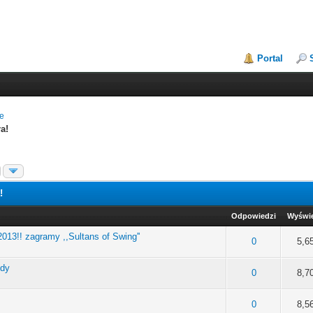
Portal
łe
a!
!
Odpowiedzi
Wyświe
13!! zagramy ,,Sultans of Swing''
na: 0 na 5 gwiazdek
2
3
4
5
0
5,6
ody
na: 0 na 5 gwiazdek
2
3
4
5
0
8,7
na: 0 na 5 gwiazdek
2
3
4
5
0
8,5