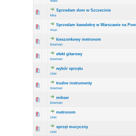
Wani
Sprzedam dom w Szczecinie
0 głosów - średnia oce
1
kika
Sprzedam kawalekrę w Warszawie na Pow
0 głosów - średnia oce
1
muzi
kieszonkowy metronom
0 głosów - średnia oce
1
bowman
efekt gitarowy
0 głosów - średnia oce
1
bowman
wybór sprzętu
0 głosów - średnia oce
1
chet
trudne instrumenty
0 głosów - średnia oce
1
bowman
mikser
0 głosów - średnia oce
1
bowman
metronom
0 głosów - średnia oce
1
chet
sprzęt muzyczny
0 głosów - średnia oce
1
chet