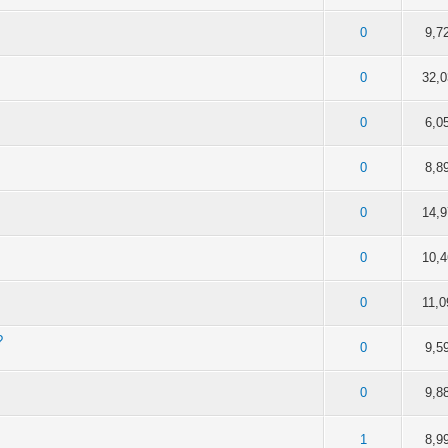
na: 0 na 5 gwiazdek
2
3
4
5
0
9,7
na: 0 na 5 gwiazdek
2
3
4
5
0
32,0
na: 0 na 5 gwiazdek
2
3
4
5
0
6,0
na: 0 na 5 gwiazdek
2
3
4
5
0
8,8
na: 0 na 5 gwiazdek
2
3
4
5
0
14,9
na: 0 na 5 gwiazdek
2
3
4
5
0
10,4
na: 0 na 5 gwiazdek
2
3
4
5
0
11,0
?
na: 0 na 5 gwiazdek
2
3
4
5
0
9,5
na: 0 na 5 gwiazdek
2
3
4
5
0
9,8
na: 0 na 5 gwiazdek
2
3
4
5
1
8,9