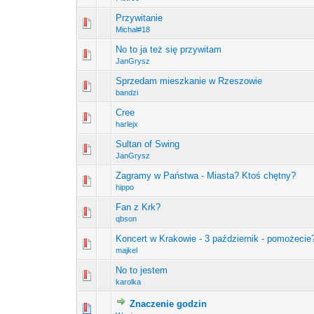
Przywitanie
0 głosów - średnia oce
1
Michał#18
No to ja też się przywitam
0 głosów - średnia oce
1
JanGrysz
Sprzedam mieszkanie w Rzeszowie
0 głosów - średnia oce
1
bandzi
Cree
0 głosów - średnia oce
1
harlejx
Sultan of Swing
0 głosów - średnia oce
1
JanGrysz
Zagramy w Państwa - Miasta? Ktoś chętny?
0 głosów - średnia oce
1
hippo
Fan z Krk?
0 głosów - średnia oce
1
qbson
Koncert w Krakowie - 3 październik - pomożecie
0 głosów - średnia oce
1
majkel
No to jestem
0 głosów - średnia oce
1
karolka
Znaczenie godzin
0 głosów - średnia oce
1