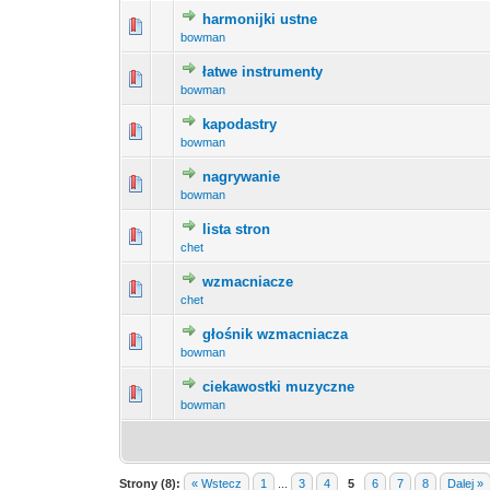
harmonijki ustne
0 głosów - średnia oce
1
bowman
łatwe instrumenty
0 głosów - średnia oce
1
bowman
kapodastry
0 głosów - średnia oce
1
bowman
nagrywanie
0 głosów - średnia oce
1
bowman
lista stron
0 głosów - średnia oce
1
chet
wzmacniacze
0 głosów - średnia oce
1
chet
głośnik wzmacniacza
0 głosów - średnia oce
1
bowman
ciekawostki muzyczne
0 głosów - średnia oce
1
bowman
Strony (8):
« Wstecz
1
...
3
4
5
6
7
8
Dalej »