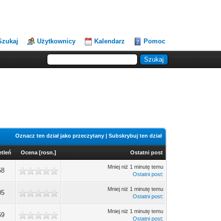
Szukaj
Użytkownicy
Kalendarz
Pomoc
Oznacz ten dział jako przeczytany
|
Subskrybuj ten dział
tleń
Ocena
[
rosn.
]
Ostatni post
Mniej niż 1 minutę temu
58
Ostatni post
:
Mniej niż 1 minutę temu
05
Ostatni post
:
Mniej niż 1 minutę temu
69
Ostatni post
: